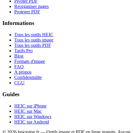
Pivoter PDF
Reorganiser pages
Proteger PDF
Informations
Tous les outils HEIC
Tous les outils image
Tous les outils PDF
Tarifs Pro
Blog
Formats d'image
FAQ
A propos
Confidentialite
CGU
Guides
HEIC sur iPhone
HEIC sur Mac
HEIC sur Windows
HEIC sur Android
© 2026 heictojpg.fr — Outils image et PDF en ligne gratuits. Aucun