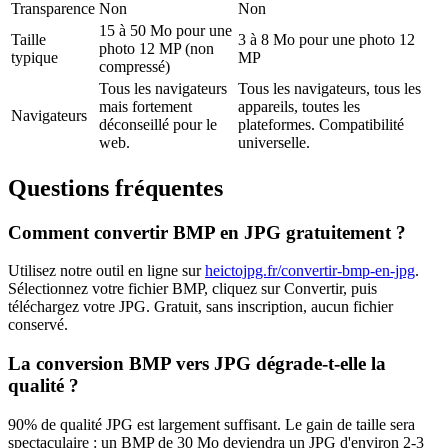
Transparence
Non
Non
15 à 50 Mo pour une
Taille
3 à 8 Mo pour une photo 12
photo 12 MP (non
typique
MP
compressé)
Tous les navigateurs
Tous les navigateurs, tous les
mais fortement
appareils, toutes les
Navigateurs
déconseillé pour le
plateformes. Compatibilité
web.
universelle.
Questions fréquentes
Comment convertir
BMP
en
JPG
gratuitement ?
Utilisez notre outil en ligne sur
heictojpg.fr
/convertir-bmp-en-jpg
.
Sélectionnez votre fichier
BMP
, cliquez sur Convertir, puis
téléchargez votre
JPG
. Gratuit, sans inscription, aucun fichier
conservé.
La conversion
BMP
vers
JPG
dégrade-t-elle la
qualité ?
90% de qualité JPG est largement suffisant. Le gain de taille sera
spectaculaire : un BMP de 30 Mo deviendra un JPG d'environ 2-3