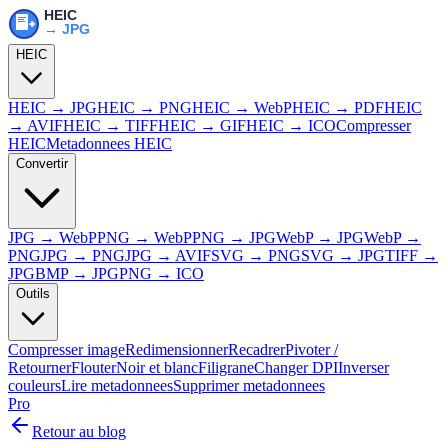
HEIC
HEIC → JPG
HEIC → PNG
HEIC → WebP
HEIC → PDF
HEIC
→ AVIF
HEIC → TIFF
HEIC → GIF
HEIC → ICO
Compresser
HEIC
Metadonnees HEIC
Convertir
JPG → WebP
PNG → WebP
PNG → JPG
WebP → JPG
WebP →
PNG
JPG → PNG
JPG → AVIF
SVG → PNG
SVG → JPG
TIFF →
JPG
BMP → JPG
PNG → ICO
Outils
Compresser image
Redimensionner
Recadrer
Pivoter /
Retourner
Flouter
Noir et blanc
Filigrane
Changer DPI
Inverser
couleurs
Lire metadonnees
Supprimer metadonnees
Pro
Retour au blog