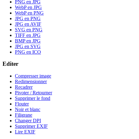
PNG en JPG
WebP en JPG
WebP en PNG
JPG en PNG
JPG en AVIF
SVG en PNG
TIFF en JPG
BMP en JPG
JPG en SVG
PNG en ICO
Editer
Compresser image
Redimensionner
Recadrer
Pivoter / Retourner
Supprimer le fond
Flouter
Noir et blanc
Filigrane
Changer DPI
Supprimer EXIF
Lire EXIF