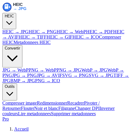
HEIC
HEIC → JPG
HEIC → PNG
HEIC → WebP
HEIC → PDF
HEIC
→ AVIF
HEIC → TIFF
HEIC → GIF
HEIC → ICO
Compresser
HEIC
Metadonnees HEIC
Convertir
JPG → WebP
PNG → WebP
PNG → JPG
WebP → JPG
WebP →
PNG
JPG → PNG
JPG → AVIF
SVG → PNG
SVG → JPG
TIFF →
JPG
BMP → JPG
PNG → ICO
Outils
Compresser image
Redimensionner
Recadrer
Pivoter /
Retourner
Flouter
Noir et blanc
Filigrane
Changer DPI
Inverser
couleurs
Lire metadonnees
Supprimer metadonnees
Pro
Accueil