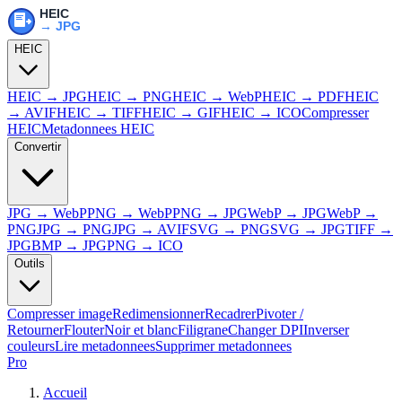
HEIC
HEIC → JPG
HEIC → PNG
HEIC → WebP
HEIC → PDF
HEIC
→ AVIF
HEIC → TIFF
HEIC → GIF
HEIC → ICO
Compresser
HEIC
Metadonnees HEIC
Convertir
JPG → WebP
PNG → WebP
PNG → JPG
WebP → JPG
WebP →
PNG
JPG → PNG
JPG → AVIF
SVG → PNG
SVG → JPG
TIFF →
JPG
BMP → JPG
PNG → ICO
Outils
Compresser image
Redimensionner
Recadrer
Pivoter /
Retourner
Flouter
Noir et blanc
Filigrane
Changer DPI
Inverser
couleurs
Lire metadonnees
Supprimer metadonnees
Pro
Accueil