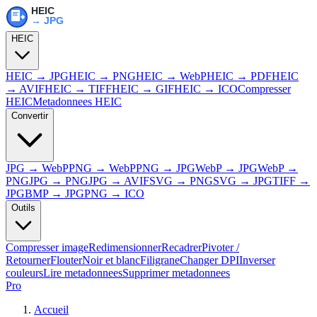
HEIC
HEIC → JPG
HEIC → PNG
HEIC → WebP
HEIC → PDF
HEIC
→ AVIF
HEIC → TIFF
HEIC → GIF
HEIC → ICO
Compresser
HEIC
Metadonnees HEIC
Convertir
JPG → WebP
PNG → WebP
PNG → JPG
WebP → JPG
WebP →
PNG
JPG → PNG
JPG → AVIF
SVG → PNG
SVG → JPG
TIFF →
JPG
BMP → JPG
PNG → ICO
Outils
Compresser image
Redimensionner
Recadrer
Pivoter /
Retourner
Flouter
Noir et blanc
Filigrane
Changer DPI
Inverser
couleurs
Lire metadonnees
Supprimer metadonnees
Pro
Accueil