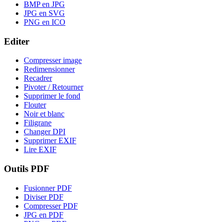
BMP en JPG
JPG en SVG
PNG en ICO
Editer
Compresser image
Redimensionner
Recadrer
Pivoter / Retourner
Supprimer le fond
Flouter
Noir et blanc
Filigrane
Changer DPI
Supprimer EXIF
Lire EXIF
Outils PDF
Fusionner PDF
Diviser PDF
Compresser PDF
JPG en PDF