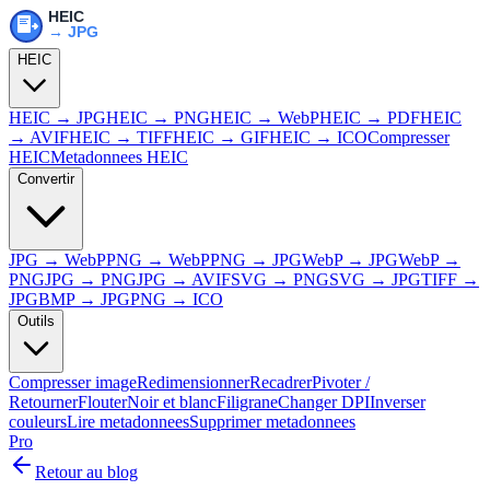
HEIC
HEIC → JPG
HEIC → PNG
HEIC → WebP
HEIC → PDF
HEIC
→ AVIF
HEIC → TIFF
HEIC → GIF
HEIC → ICO
Compresser
HEIC
Metadonnees HEIC
Convertir
JPG → WebP
PNG → WebP
PNG → JPG
WebP → JPG
WebP →
PNG
JPG → PNG
JPG → AVIF
SVG → PNG
SVG → JPG
TIFF →
JPG
BMP → JPG
PNG → ICO
Outils
Compresser image
Redimensionner
Recadrer
Pivoter /
Retourner
Flouter
Noir et blanc
Filigrane
Changer DPI
Inverser
couleurs
Lire metadonnees
Supprimer metadonnees
Pro
Retour au blog