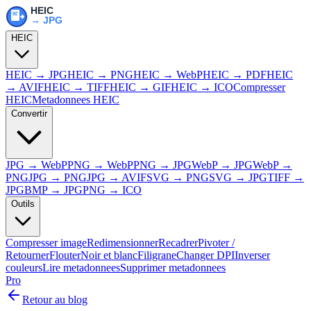
HEIC
HEIC → JPG
HEIC → PNG
HEIC → WebP
HEIC → PDF
HEIC
→ AVIF
HEIC → TIFF
HEIC → GIF
HEIC → ICO
Compresser
HEIC
Metadonnees HEIC
Convertir
JPG → WebP
PNG → WebP
PNG → JPG
WebP → JPG
WebP →
PNG
JPG → PNG
JPG → AVIF
SVG → PNG
SVG → JPG
TIFF →
JPG
BMP → JPG
PNG → ICO
Outils
Compresser image
Redimensionner
Recadrer
Pivoter /
Retourner
Flouter
Noir et blanc
Filigrane
Changer DPI
Inverser
couleurs
Lire metadonnees
Supprimer metadonnees
Pro
Retour au blog