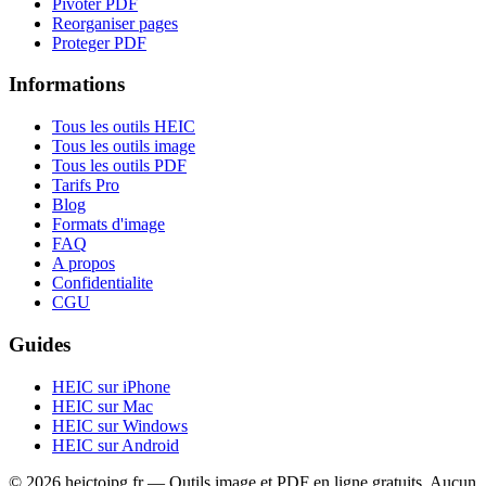
Pivoter PDF
Reorganiser pages
Proteger PDF
Informations
Tous les outils HEIC
Tous les outils image
Tous les outils PDF
Tarifs Pro
Blog
Formats d'image
FAQ
A propos
Confidentialite
CGU
Guides
HEIC sur iPhone
HEIC sur Mac
HEIC sur Windows
HEIC sur Android
© 2026 heictojpg.fr — Outils image et PDF en ligne gratuits. Aucun