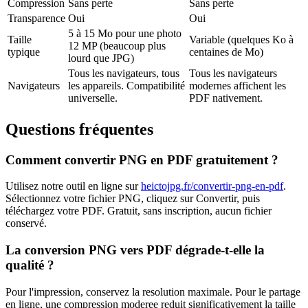
Compression
Sans perte
Sans perte
Transparence
Oui
Oui
5 à 15 Mo pour une photo
Taille
Variable (quelques Ko à
12 MP (beaucoup plus
typique
centaines de Mo)
lourd que JPG)
Tous les navigateurs, tous
Tous les navigateurs
Navigateurs
les appareils. Compatibilité
modernes affichent les
universelle.
PDF nativement.
Questions fréquentes
Comment convertir
PNG
en
PDF
gratuitement ?
Utilisez notre outil en ligne sur
heictojpg.fr
/convertir-png-en-pdf
.
Sélectionnez votre fichier
PNG
, cliquez sur Convertir, puis
téléchargez votre
PDF
. Gratuit, sans inscription, aucun fichier
conservé.
La conversion
PNG
vers
PDF
dégrade-t-elle la
qualité ?
Pour l'impression, conservez la resolution maximale. Pour le partage
en ligne, une compression moderee reduit significativement la taille