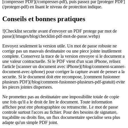
[compresser PDF](/compresser-pdf), puis passez par [proteger PDF]
(/proteger-pdf) en lisant le niveau de protection indique.
Conseils et bonnes pratiques
![Checklist securite avant d'envoyer un PDF protege par mot de
passe](/images/blog/checklist-pdf-mot-de-passe.webp)
Envoyez seulement la version utile. Un mot de passe robuste ne
corrige pas un mauvais destinataire ou une piece jointe inutilement
complete. Conservez la trace de la version envoyee si le document a
une valeur contractuelle. Si le PDF vient d'un scan iPhone, relisez
l'article [scanner un document avec iPhone](/blog/comment-scanner-
document-avec-iphone) pour corriger la capture avant de penser a la
securite. Si le document doit etre recompose, [comment fusionner
plusieurs PDF](/blog/comment-fusionner-plusieurs-pdf-gratuit) evite
les pieces jointes dispersees.
Ne promettez pas au destinataire une impossibilite totale de copie
une fois qu'il a le droit de lire le document. Toute information
affichee peut etre photographiee ou retranscrite. Le mot de passe
controle surtout l'acces au fichier. Pour des besoins de signature,
traçabilite ou droits fins, un flux documentaire specialise sera plus
adapte qu'un simple PDF joint.