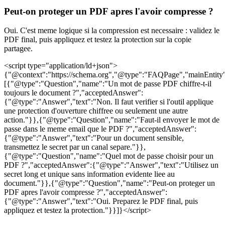
Peut-on proteger un PDF apres l'avoir compresse ?
Oui. C'est meme logique si la compression est necessaire : validez le
PDF final, puis appliquez et testez la protection sur la copie
partagee.
<script type="application/ld+json">
{"@context":"https://schema.org","@type":"FAQPage","mainEntity
[{"@type":"Question","name":"Un mot de passe PDF chiffre-t-il
toujours le document ?","acceptedAnswer":
{"@type":"Answer","text":"Non. Il faut verifier si l'outil applique
une protection d'ouverture chiffree ou seulement une autre
action."}},{"@type":"Question","name":"Faut-il envoyer le mot de
passe dans le meme email que le PDF ?","acceptedAnswer":
{"@type":"Answer","text":"Pour un document sensible,
transmettez le secret par un canal separe."}},
{"@type":"Question","name":"Quel mot de passe choisir pour un
PDF ?","acceptedAnswer":{"@type":"Answer","text":"Utilisez un
secret long et unique sans information evidente liee au
document."}},{"@type":"Question","name":"Peut-on proteger un
PDF apres l'avoir compresse ?","acceptedAnswer":
{"@type":"Answer","text":"Oui. Preparez le PDF final, puis
appliquez et testez la protection."}}]}</script>