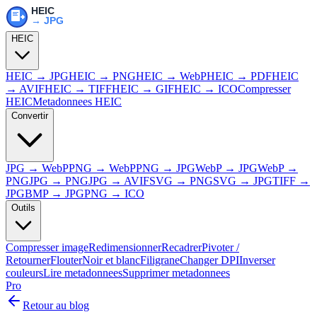
HEIC
HEIC → JPG
HEIC → PNG
HEIC → WebP
HEIC → PDF
HEIC
→ AVIF
HEIC → TIFF
HEIC → GIF
HEIC → ICO
Compresser
HEIC
Metadonnees HEIC
Convertir
JPG → WebP
PNG → WebP
PNG → JPG
WebP → JPG
WebP →
PNG
JPG → PNG
JPG → AVIF
SVG → PNG
SVG → JPG
TIFF →
JPG
BMP → JPG
PNG → ICO
Outils
Compresser image
Redimensionner
Recadrer
Pivoter /
Retourner
Flouter
Noir et blanc
Filigrane
Changer DPI
Inverser
couleurs
Lire metadonnees
Supprimer metadonnees
Pro
Retour au blog