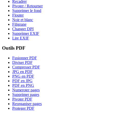
Recadrer
Pivoter / Retourner
Supprimer le fond
Flouter
Noir et blanc
Filigrane
Changer DPI
Supprimer EXIF
Lire EXIF
Outils PDF
Fusionner PDF
Diviser PDF
Compresser PDF
JPG en PDF
PNG en PDF
PDF en JPG
PDF en PNG
Numeroter pages
Supprimer pages
Pivoter PDF
Reorganiser pages
Proteger PDF