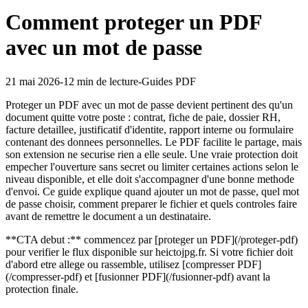
Comment proteger un PDF
avec un mot de passe
21 mai 2026
-
12 min
de lecture
-
Guides PDF
Proteger un PDF avec un mot de passe devient pertinent des qu'un
document quitte votre poste : contrat, fiche de paie, dossier RH,
facture detaillee, justificatif d'identite, rapport interne ou formulaire
contenant des donnees personnelles. Le PDF facilite le partage, mais
son extension ne securise rien a elle seule. Une vraie protection doit
empecher l'ouverture sans secret ou limiter certaines actions selon le
niveau disponible, et elle doit s'accompagner d'une bonne methode
d'envoi. Ce guide explique quand ajouter un mot de passe, quel mot
de passe choisir, comment preparer le fichier et quels controles faire
avant de remettre le document a un destinataire.
**CTA debut :** commencez par [proteger un PDF](/proteger-pdf)
pour verifier le flux disponible sur heictojpg.fr. Si votre fichier doit
d'abord etre allege ou rassemble, utilisez [compresser PDF]
(/compresser-pdf) et [fusionner PDF](/fusionner-pdf) avant la
protection finale.