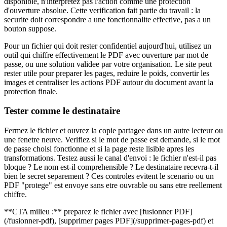
disponible, n'interpretez pas l'action comme une protection
d'ouverture absolue. Cette verification fait partie du travail : la
securite doit correspondre a une fonctionnalite effective, pas a un
bouton suppose.
Pour un fichier qui doit rester confidentiel aujourd'hui, utilisez un
outil qui chiffre effectivement le PDF avec ouverture par mot de
passe, ou une solution validee par votre organisation. Le site peut
rester utile pour preparer les pages, reduire le poids, convertir les
images et centraliser les actions PDF autour du document avant la
protection finale.
Tester comme le destinataire
Fermez le fichier et ouvrez la copie partagee dans un autre lecteur ou
une fenetre neuve. Verifiez si le mot de passe est demande, si le mot
de passe choisi fonctionne et si la page reste lisible apres les
transformations. Testez aussi le canal d'envoi : le fichier n'est-il pas
bloque ? Le nom est-il comprehensible ? Le destinataire recevra-t-il
bien le secret separement ? Ces controles evitent le scenario ou un
PDF "protege" est envoye sans etre ouvrable ou sans etre reellement
chiffre.
**CTA milieu :** preparez le fichier avec [fusionner PDF]
(/fusionner-pdf), [supprimer pages PDF](/supprimer-pages-pdf) et