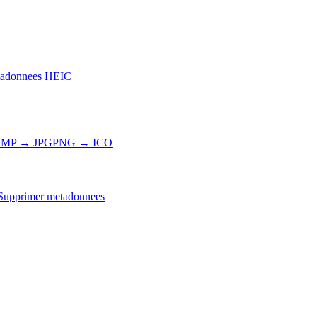
adonnees HEIC
MP → JPG
PNG → ICO
Supprimer metadonnees