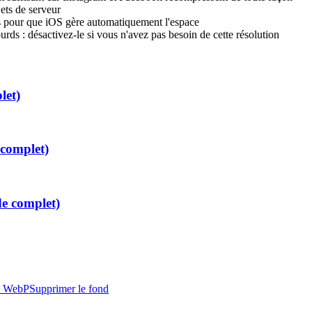
jets de serveur
s pour que iOS gère automatiquement l'espace
ds : désactivez-le si vous n'avez pas besoin de cette résolution
let)
complet)
e complet)
 WebP
Supprimer le fond