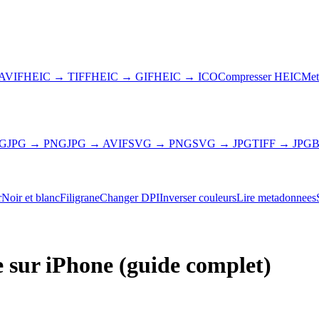
AVIF
HEIC → TIFF
HEIC → GIF
HEIC → ICO
Compresser HEIC
Met
NG
JPG → PNG
JPG → AVIF
SVG → PNG
SVG → JPG
TIFF → JPG
B
r
Noir et blanc
Filigrane
Changer DPI
Inverser couleurs
Lire metadonnees
sur iPhone (guide complet)