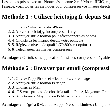
Les photos prises avec un iPhone pèsent entre 2 et 8 Mo en HEIC, et
l'espace, voici toutes les méthodes pour compresser vos images direc
Méthode
1
:
Utiliser heictojpg.fr depuis Sa
1
.
Ouvrez Safari sur votre iPhone
2
.
Allez sur heictojpg.fr/compresser-image
3
.
Appuyez sur le bouton pour sélectionner vos photos
4
.
Choisissez les images depuis votre pellicule
5
.
Réglez le niveau de qualité (70-80% est optimal)
6
.
Téléchargez les images compressées
Avantages :
Gratuit, sans application à installer, compression réglable
Méthode
2
:
Envoyer par email (compressi
1
.
Ouvrez l'app Photos et sélectionnez votre image
2
.
Appuyez sur le bouton Partager
3
.
Choisissez Mail
4
.
iOS vous propose de choisir la taille : Petite, Moyenne, Gra
5
.
Sélectionnez Moyenne ou Petite selon votre besoin
Avantages :
Intégré à iOS, aucune app nécessaire
Limites :
Uniquemen