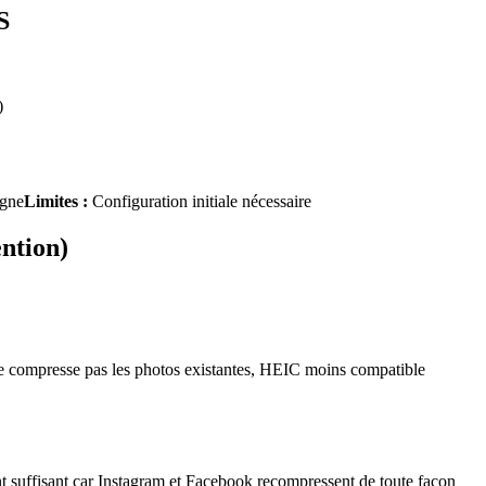
S
)
igne
Limites :
Configuration initiale nécessaire
ntion)
 compresse pas les photos existantes, HEIC moins compatible
t suffisant car Instagram et Facebook recompressent de toute façon