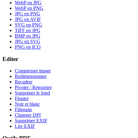
WebP en JPG
WebP en PNG
JPG en PNG
JPG en AVIF
SVG en PNG
TIFF en JPG
BMP en JPG
JPG en SVG
PNG en ICO
Editer
Compresser image
Redimensionner
Recadrer
Pivoter / Retourner
Supprimer le fond
Flouter
Noir et blanc
Filigrane
Changer DPI
Supprimer EXIF
Lire EXIF