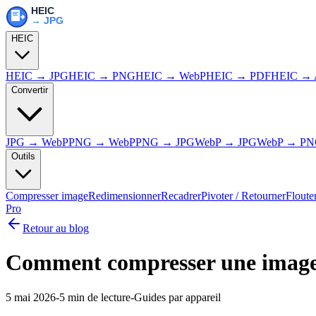
HEIC
HEIC → JPG
HEIC → PNG
HEIC → WebP
HEIC → PDF
HEIC → 
Convertir
JPG → WebP
PNG → WebP
PNG → JPG
WebP → JPG
WebP → P
Outils
Compresser image
Redimensionner
Recadrer
Pivoter / Retourner
Floute
Pro
Retour au blog
Comment compresser une image 
5 mai 2026
-
5 min
de lecture
-
Guides par appareil