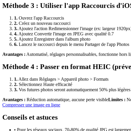
Méthode
3
:
Utiliser l'app Raccourcis d'iO
1
.
Ouvrez l'app Raccourcis
2
.
Créez un nouveau raccourci
3
.
Ajoutez l'action Redimensionner l'image (ex: largeur 1920px
4
.
Ajoutez Convertir l'image en JPEG avec qualité 0.7
5
.
Ajoutez Enregistrer dans l'album photo
6
.
Lancez le raccourci depuis le menu Partager de l'app Photos
Avantages :
Automatisé, réglages personnalisables, fonctionne hors l
Méthode
4
:
Passer en format HEIC (préve
1
.
Allez dans Réglages > Appareil photo > Formats
2
.
Sélectionnez Haute efficacité
3
.
Vos futures photos seront automatiquement 50% plus légères
Avantages :
Réduction automatique, aucune perte visible
Limites :
Ne
Compresser une image
en ligne
Conseils et astuces
•
Pour les réseaux sociaux, 70-80% de qualité JPG est largemen