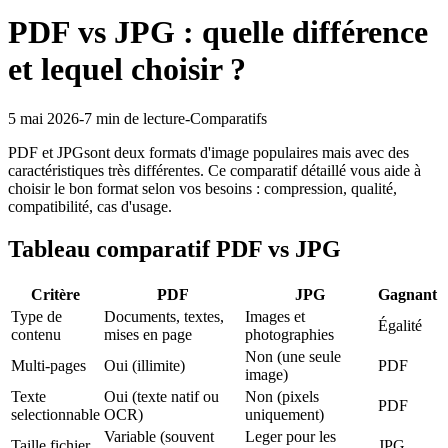
PDF vs JPG : quelle différence
et lequel choisir ?
5 mai 2026
-
7 min
de lecture
-
Comparatifs
PDF
et
JPG
sont deux formats d'image populaires mais avec des
caractéristiques très différentes. Ce comparatif détaillé vous aide à
choisir le bon format selon vos besoins : compression, qualité,
compatibilité, cas d'usage.
Tableau comparatif
PDF
vs
JPG
Critère
PDF
JPG
Gagnant
Type de
Documents, textes,
Images et
Égalité
contenu
mises en page
photographies
Non (une seule
Multi-pages
Oui (illimite)
PDF
image)
Texte
Oui (texte natif ou
Non (pixels
PDF
selectionnable
OCR)
uniquement)
Variable (souvent
Leger pour les
Taille fichier
JPG