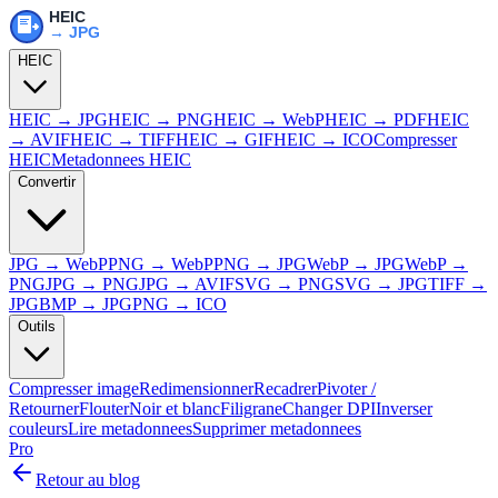
HEIC
HEIC → JPG
HEIC → PNG
HEIC → WebP
HEIC → PDF
HEIC
→ AVIF
HEIC → TIFF
HEIC → GIF
HEIC → ICO
Compresser
HEIC
Metadonnees HEIC
Convertir
JPG → WebP
PNG → WebP
PNG → JPG
WebP → JPG
WebP →
PNG
JPG → PNG
JPG → AVIF
SVG → PNG
SVG → JPG
TIFF →
JPG
BMP → JPG
PNG → ICO
Outils
Compresser image
Redimensionner
Recadrer
Pivoter /
Retourner
Flouter
Noir et blanc
Filigrane
Changer DPI
Inverser
couleurs
Lire metadonnees
Supprimer metadonnees
Pro
Retour au blog