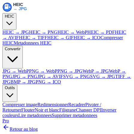
HEIC
HEIC → JPG
HEIC → PNG
HEIC → WebP
HEIC → PDF
HEIC
→ AVIF
HEIC → TIFF
HEIC → GIF
HEIC → ICO
Compresser
HEIC
Metadonnees HEIC
Convertir
JPG → WebP
PNG → WebP
PNG → JPG
WebP → JPG
WebP →
PNG
JPG → PNG
JPG → AVIF
SVG → PNG
SVG → JPG
TIFF →
JPG
BMP → JPG
PNG → ICO
Outils
Compresser image
Redimensionner
Recadrer
Pivoter /
Retourner
Flouter
Noir et blanc
Filigrane
Changer DPI
Inverser
couleurs
Lire metadonnees
Supprimer metadonnees
Pro
Retour au blog