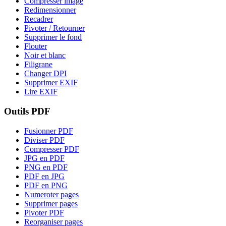
Compresser image
Redimensionner
Recadrer
Pivoter / Retourner
Supprimer le fond
Flouter
Noir et blanc
Filigrane
Changer DPI
Supprimer EXIF
Lire EXIF
Outils PDF
Fusionner PDF
Diviser PDF
Compresser PDF
JPG en PDF
PNG en PDF
PDF en JPG
PDF en PNG
Numeroter pages
Supprimer pages
Pivoter PDF
Reorganiser pages