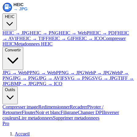
HEIC
HEIC → JPG
HEIC → PNG
HEIC → WebP
HEIC → PDF
HEIC
→ AVIF
HEIC → TIFF
HEIC → GIF
HEIC → ICO
Compresser
HEIC
Metadonnees HEIC
Convertir
JPG → WebP
PNG → WebP
PNG → JPG
WebP → JPG
WebP →
PNG
JPG → PNG
JPG → AVIF
SVG → PNG
SVG → JPG
TIFF →
JPG
BMP → JPG
PNG → ICO
Outils
Compresser image
Redimensionner
Recadrer
Pivoter /
Retourner
Flouter
Noir et blanc
Filigrane
Changer DPI
Inverser
couleurs
Lire metadonnees
Supprimer metadonnees
Pro
Accueil