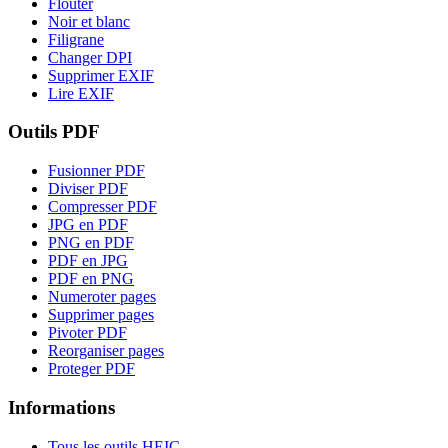
Flouter
Noir et blanc
Filigrane
Changer DPI
Supprimer EXIF
Lire EXIF
Outils PDF
Fusionner PDF
Diviser PDF
Compresser PDF
JPG en PDF
PNG en PDF
PDF en JPG
PDF en PNG
Numeroter pages
Supprimer pages
Pivoter PDF
Reorganiser pages
Proteger PDF
Informations
Tous les outils HEIC