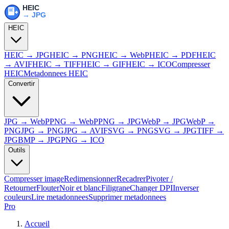
HEIC
HEIC → JPG
HEIC → PNG
HEIC → WebP
HEIC → PDF
HEIC
→ AVIF
HEIC → TIFF
HEIC → GIF
HEIC → ICO
Compresser
HEIC
Metadonnees HEIC
Convertir
JPG → WebP
PNG → WebP
PNG → JPG
WebP → JPG
WebP →
PNG
JPG → PNG
JPG → AVIF
SVG → PNG
SVG → JPG
TIFF →
JPG
BMP → JPG
PNG → ICO
Outils
Compresser image
Redimensionner
Recadrer
Pivoter /
Retourner
Flouter
Noir et blanc
Filigrane
Changer DPI
Inverser
couleurs
Lire metadonnees
Supprimer metadonnees
Pro
Accueil