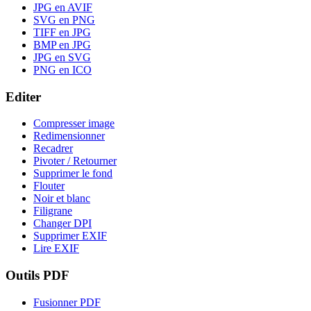
JPG en AVIF
SVG en PNG
TIFF en JPG
BMP en JPG
JPG en SVG
PNG en ICO
Editer
Compresser image
Redimensionner
Recadrer
Pivoter / Retourner
Supprimer le fond
Flouter
Noir et blanc
Filigrane
Changer DPI
Supprimer EXIF
Lire EXIF
Outils PDF
Fusionner PDF