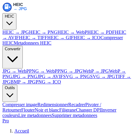
HEIC
HEIC → JPG
HEIC → PNG
HEIC → WebP
HEIC → PDF
HEIC
→ AVIF
HEIC → TIFF
HEIC → GIF
HEIC → ICO
Compresser
HEIC
Metadonnees HEIC
Convertir
JPG → WebP
PNG → WebP
PNG → JPG
WebP → JPG
WebP →
PNG
JPG → PNG
JPG → AVIF
SVG → PNG
SVG → JPG
TIFF →
JPG
BMP → JPG
PNG → ICO
Outils
Compresser image
Redimensionner
Recadrer
Pivoter /
Retourner
Flouter
Noir et blanc
Filigrane
Changer DPI
Inverser
couleurs
Lire metadonnees
Supprimer metadonnees
Pro
Accueil