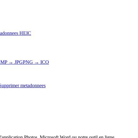
adonnees HEIC
MP → JPG
PNG → ICO
Supprimer metadonnees
application Photos, Microsoft Word ou notre outil en ligne.