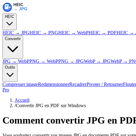
HEIC
HEIC → JPG
HEIC → PNG
HEIC → WebP
HEIC → PDF
HEIC → 
Convertir
JPG → WebP
PNG → WebP
PNG → JPG
WebP → JPG
WebP → P
Outils
Compresser image
Redimensionner
Recadrer
Pivoter / Retourner
Floute
Pro
Accueil
/
Convertir JPG en PDF sur Windows
Comment convertir JPG en PD
Vous souhaitez convertir vos images JPG en documents PDF sur votre P