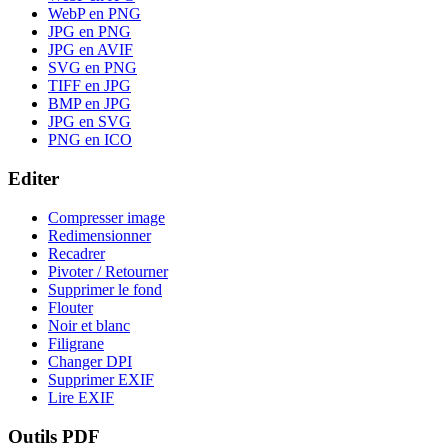
WebP en PNG
JPG en PNG
JPG en AVIF
SVG en PNG
TIFF en JPG
BMP en JPG
JPG en SVG
PNG en ICO
Editer
Compresser image
Redimensionner
Recadrer
Pivoter / Retourner
Supprimer le fond
Flouter
Noir et blanc
Filigrane
Changer DPI
Supprimer EXIF
Lire EXIF
Outils PDF