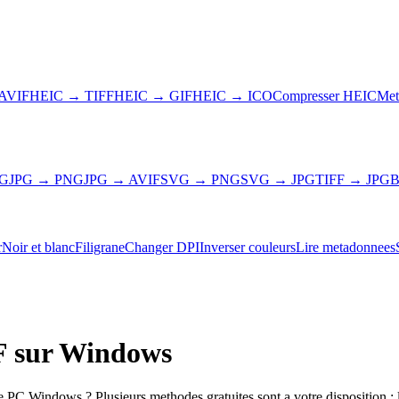
AVIF
HEIC → TIFF
HEIC → GIF
HEIC → ICO
Compresser HEIC
Met
NG
JPG → PNG
JPG → AVIF
SVG → PNG
SVG → JPG
TIFF → JPG
B
r
Noir et blanc
Filigrane
Changer DPI
Inverser couleurs
Lire metadonnees
F sur Windows
C Windows ? Plusieurs methodes gratuites sont a votre disposition : l'