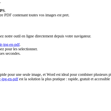
.
XPS
.
tre PDF contenant toutes vos images est pret.
z notre outil en ligne directement depuis votre navigateur.
ir-jpg-en-pdf
.
z pour les selectionner.
ues secondes.
apide pour une seule image, et Word est ideal pour combiner plusieurs 
r-jpg-en-pdf
est la solution la plus pratique : rapide, gratuit et accessib