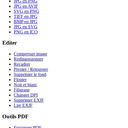
JPG en PNG
JPG en AVIF
SVG en PNG
TIFF en JPG
BMP en JPG
JPG en SVG
PNG en ICO
Editer
Compresser image
Redimensionner
Recadrer
Pivoter / Retourner
Supprimer le fond
Flouter
Noir et blanc
Filigrane
Changer DPI
Supprimer EXIF
Lire EXIF
Outils PDF
Fusionner PDF