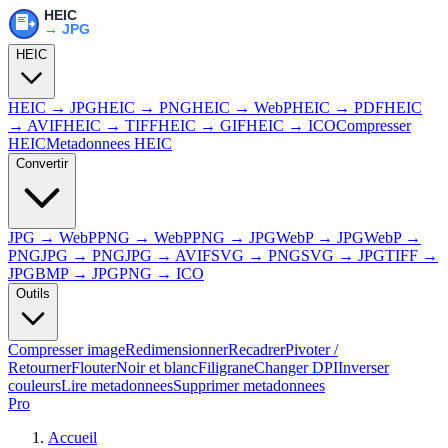
HEIC
HEIC → JPG
HEIC → PNG
HEIC → WebP
HEIC → PDF
HEIC
→ AVIF
HEIC → TIFF
HEIC → GIF
HEIC → ICO
Compresser
HEIC
Metadonnees HEIC
Convertir
JPG → WebP
PNG → WebP
PNG → JPG
WebP → JPG
WebP →
PNG
JPG → PNG
JPG → AVIF
SVG → PNG
SVG → JPG
TIFF →
JPG
BMP → JPG
PNG → ICO
Outils
Compresser image
Redimensionner
Recadrer
Pivoter /
Retourner
Flouter
Noir et blanc
Filigrane
Changer DPI
Inverser
couleurs
Lire metadonnees
Supprimer metadonnees
Pro
Accueil