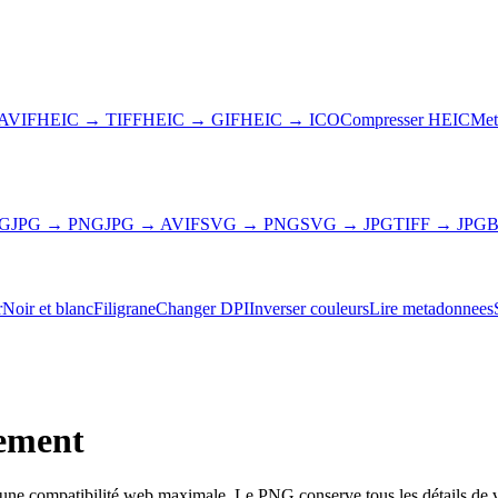
AVIF
HEIC → TIFF
HEIC → GIF
HEIC → ICO
Compresser HEIC
Met
NG
JPG → PNG
JPG → AVIF
SVG → PNG
SVG → JPG
TIFF → JPG
B
r
Noir et blanc
Filigrane
Changer DPI
Inverser couleurs
Lire metadonnees
tement
une compatibilité web maximale. Le PNG conserve tous les détails de v