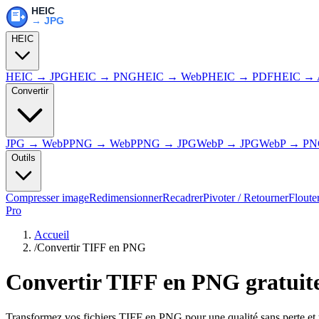
HEIC
HEIC → JPG
HEIC → PNG
HEIC → WebP
HEIC → PDF
HEIC → 
Convertir
JPG → WebP
PNG → WebP
PNG → JPG
WebP → JPG
WebP → P
Outils
Compresser image
Redimensionner
Recadrer
Pivoter / Retourner
Floute
Pro
Accueil
/
Convertir TIFF en PNG
Convertir TIFF en PNG gratui
Transformez vos fichiers TIFF en PNG pour une qualité sans perte et 