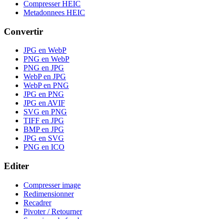
Compresser HEIC
Metadonnees HEIC
Convertir
JPG en WebP
PNG en WebP
PNG en JPG
WebP en JPG
WebP en PNG
JPG en PNG
JPG en AVIF
SVG en PNG
TIFF en JPG
BMP en JPG
JPG en SVG
PNG en ICO
Editer
Compresser image
Redimensionner
Recadrer
Pivoter / Retourner