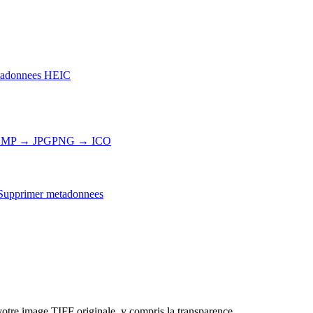
adonnees HEIC
MP → JPG
PNG → ICO
Supprimer metadonnees
otre image TIFF originale, y compris la transparence.