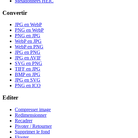
Metadonnees HEIC
Convertir
JPG en WebP
PNG en WebP
PNG en JPG
WebP en JPG
WebP en PNG
JPG en PNG
JPG en AVIF
SVG en PNG
TIFF en JPG
BMP en JPG
JPG en SVG
PNG en ICO
Editer
Compresser image
Redimensionner
Recadrer
Pivoter / Retourner
Supprimer le fond
Flouter