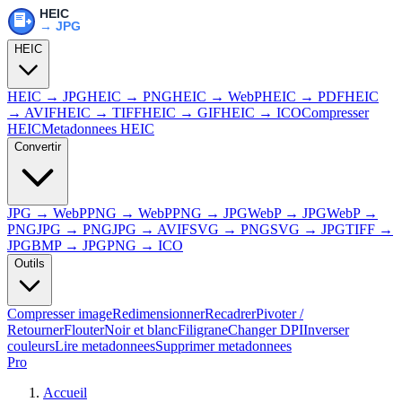
HEIC
HEIC → JPG
HEIC → PNG
HEIC → WebP
HEIC → PDF
HEIC
→ AVIF
HEIC → TIFF
HEIC → GIF
HEIC → ICO
Compresser
HEIC
Metadonnees HEIC
Convertir
JPG → WebP
PNG → WebP
PNG → JPG
WebP → JPG
WebP →
PNG
JPG → PNG
JPG → AVIF
SVG → PNG
SVG → JPG
TIFF →
JPG
BMP → JPG
PNG → ICO
Outils
Compresser image
Redimensionner
Recadrer
Pivoter /
Retourner
Flouter
Noir et blanc
Filigrane
Changer DPI
Inverser
couleurs
Lire metadonnees
Supprimer metadonnees
Pro
Accueil