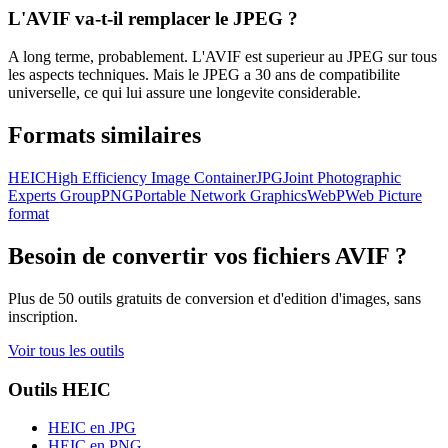
L'AVIF va-t-il remplacer le JPEG ?
A long terme, probablement. L'AVIF est superieur au JPEG sur tous
les aspects techniques. Mais le JPEG a 30 ans de compatibilite
universelle, ce qui lui assure une longevite considerable.
Formats similaires
HEIC
High Efficiency Image Container
JPG
Joint Photographic
Experts Group
PNG
Portable Network Graphics
WebP
Web Picture
format
Besoin de convertir vos fichiers
AVIF
?
Plus de 50 outils gratuits de conversion et d'edition d'images, sans
inscription.
Voir tous les outils
Outils HEIC
HEIC en JPG
HEIC en PNG