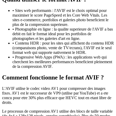
•
Sites web performants : l'AVIF est le choix optimal pour
maximiser le score PageSpeed et les Core Web Vitals. Les
sites e-commerce, portfolios et galeries photo beneficient le
plus de la compression superieure.
•
Photographie en ligne : la qualite superieure de l'AVIF a bas
debit en fait le format ideal pour les portfolios de
photographes et les galeries d'art en ligne.
•
Contenu HDR : pour les sites qui affichent du contenu HDR
(comparaisons photo, vente de TV/ecrans), l'AVIF est le seul
format web qui supporte nativement le HDR.
•
Progressive Web Apps (PWA) : les applications web qui
cherchent les meilleures performances beneficient pleinement
de la compression AVIF.
Comment fonctionne le format
AVIF
?
L'AVIF utilise le codec video AV1 pour compresser des images
fixes. AV1 est le successeur de VP9 (utilise par YouTube) et a ete
concu pour etre 30% plus efficace que HEVC tout en etant libre de
droits.
Le processus de compression AV1 utilise des blocs de taille variable
(de 4x4 a 128x128 pixels, appeles superblocks). Plus de 50 modes