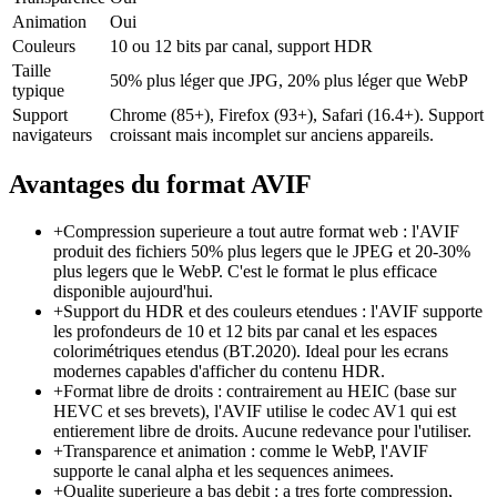
Animation
Oui
Couleurs
10 ou 12 bits par canal, support HDR
Taille
50% plus léger que JPG, 20% plus léger que WebP
typique
Support
Chrome (85+), Firefox (93+), Safari (16.4+). Support
navigateurs
croissant mais incomplet sur anciens appareils.
Avantages du format
AVIF
+
Compression superieure a tout autre format web : l'AVIF
produit des fichiers 50% plus legers que le JPEG et 20-30%
plus legers que le WebP. C'est le format le plus efficace
disponible aujourd'hui.
+
Support du HDR et des couleurs etendues : l'AVIF supporte
les profondeurs de 10 et 12 bits par canal et les espaces
colorimétriques etendus (BT.2020). Ideal pour les ecrans
modernes capables d'afficher du contenu HDR.
+
Format libre de droits : contrairement au HEIC (base sur
HEVC et ses brevets), l'AVIF utilise le codec AV1 qui est
entierement libre de droits. Aucune redevance pour l'utiliser.
+
Transparence et animation : comme le WebP, l'AVIF
supporte le canal alpha et les sequences animees.
+
Qualite superieure a bas debit : a tres forte compression,