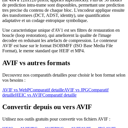
de prediction intra-trame sont disponibles, permettant une prediction
tres precise du contenu de chaque bloc. L'encodeur applique ensuite
des transformees (DCT, ADST, identity), une quantification
adaptative et un codage entropique symbolique.
Une caracteristique unique d'AV1 est ses filtres de restauration en
boucle (loop restoration), qui ameliorent la qualite de l'image
decodee en reduisant les artefacts de compression. Le conteneur
AVIF est base sur le format ISOBMFF (ISO Base Media File
Format), le meme standard que HEIF et MP4.
AVIF
vs autres formats
Decouvrez nos comparatifs detailles pour choisir le bon format selon
vos besoins :
AVIF vs WebP
Comparatif detaille
AVIF vs JPG
Comparatif
detaille
HEIC vs AVIF
Comparatif detaille
Convertir depuis ou vers
AVIF
Utilisez nos outils gratuits pour convertir vos fichiers
AVIF
: