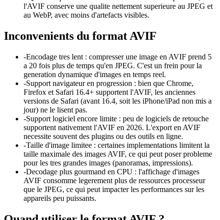
l'AVIF conserve une qualite nettement superieure au JPEG et
au WebP, avec moins d'artefacts visibles.
Inconvenients du format
AVIF
-
Encodage tres lent : compresser une image en AVIF prend 5
a 20 fois plus de temps qu'en JPEG. C'est un frein pour la
generation dynamique d'images en temps reel.
-
Support navigateur en progression : bien que Chrome,
Firefox et Safari 16.4+ supportent l'AVIF, les anciennes
versions de Safari (avant 16.4, soit les iPhone/iPad non mis a
jour) ne le lisent pas.
-
Support logiciel encore limite : peu de logiciels de retouche
supportent nativement l'AVIF en 2026. L'export en AVIF
necessite souvent des plugins ou des outils en ligne.
-
Taille d'image limitee : certaines implementations limitent la
taille maximale des images AVIF, ce qui peut poser probleme
pour les tres grandes images (panoramas, impressions).
-
Decodage plus gourmand en CPU : l'affichage d'images
AVIF consomme legerement plus de ressources processeur
que le JPEG, ce qui peut impacter les performances sur les
appareils peu puissants.
Quand utiliser le format
AVIF
?