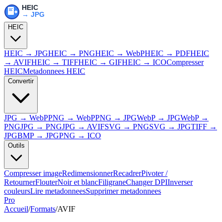
HEIC
HEIC → JPG
HEIC → PNG
HEIC → WebP
HEIC → PDF
HEIC
→ AVIF
HEIC → TIFF
HEIC → GIF
HEIC → ICO
Compresser
HEIC
Metadonnees HEIC
Convertir
JPG → WebP
PNG → WebP
PNG → JPG
WebP → JPG
WebP →
PNG
JPG → PNG
JPG → AVIF
SVG → PNG
SVG → JPG
TIFF →
JPG
BMP → JPG
PNG → ICO
Outils
Compresser image
Redimensionner
Recadrer
Pivoter /
Retourner
Flouter
Noir et blanc
Filigrane
Changer DPI
Inverser
couleurs
Lire metadonnees
Supprimer metadonnees
Pro
Accueil
/
Formats
/
AVIF