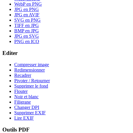
WebP en PNG
JPG en PNG
JPG en AVIF
SVG en PNG
TIFF en JPG
BMP en JPG
JPG en SVG
PNG en ICO
Editer
Compresser image
Redimensionner
Recadrer
Pivoter / Retourner
Supprimer le fond
Flouter
Noir et blanc
Filigrane
Changer DPI
Supprimer EXIF
Lire EXIF
Outils PDF