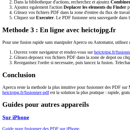
Dans la bibliotheque d'actions, recherchez et ajoutez
Combiner
Ajoutez egalement l'action
Deplacer les elements du Finder
po
Glissez vos fichiers PDF dans la zone d'entree du flux de travail
Cliquez sur
Executer
. Le PDF fusionne sera sauvegarde dans le
Methode 3 : En ligne avec heictojpg.fr
Pour une fusion rapide sans manipuler Apercu ou Automator, utilisez n
Ouvrez votre navigateur et rendez-vous sur
heictojpg.fr/fusionn
Glissez-deposez vos fichiers PDF dans la zone de depot ou cliqu
Reorganisez l'ordre si necessaire, puis lancez la fusion. Tele
Conclusion
Apercu reste la methode la plus intuitive pour fusionner des PDF sur Ma
heictojpg.fr/fusionner-pdf
est la solution la plus pratique : rapide, gratu
Guides pour autres appareils
Sur iPhone
Guide pour fusionner des PDF sur iPhone.