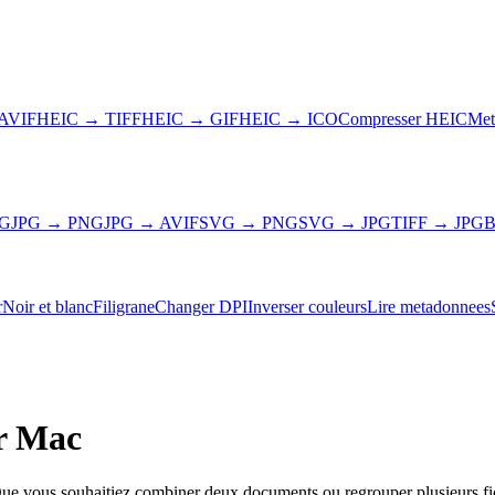
AVIF
HEIC → TIFF
HEIC → GIF
HEIC → ICO
Compresser HEIC
Met
NG
JPG → PNG
JPG → AVIF
SVG → PNG
SVG → JPG
TIFF → JPG
B
r
Noir et blanc
Filigrane
Changer DPI
Inverser couleurs
Lire metadonnees
r Mac
 Que vous souhaitiez combiner deux documents ou regrouper plusieurs fi