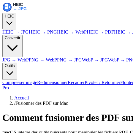
HEIC
HEIC → JPG
HEIC → PNG
HEIC → WebP
HEIC → PDF
HEIC → 
Convertir
JPG → WebP
PNG → WebP
PNG → JPG
WebP → JPG
WebP → P
Outils
Compresser image
Redimensionner
Recadrer
Pivoter / Retourner
Floute
Pro
Accueil
/
Fusionner des PDF sur Mac
Comment fusionner des PDF su
macOS integre des outils puissants pour manipuler les fichiers PDF.