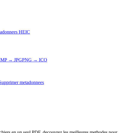
adonnees HEIC
MP → JPG
PNG → ICO
Supprimer metadonnees
chiers en un seul PDF, decouvrez les meilleures methodes pour