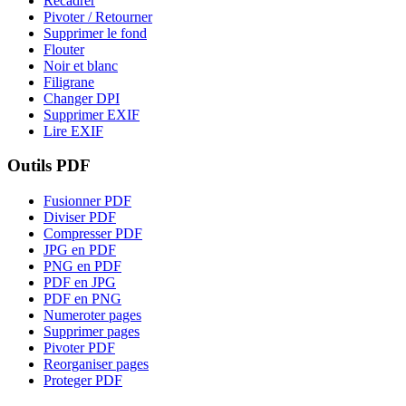
Recadrer
Pivoter / Retourner
Supprimer le fond
Flouter
Noir et blanc
Filigrane
Changer DPI
Supprimer EXIF
Lire EXIF
Outils PDF
Fusionner PDF
Diviser PDF
Compresser PDF
JPG en PDF
PNG en PDF
PDF en JPG
PDF en PNG
Numeroter pages
Supprimer pages
Pivoter PDF
Reorganiser pages
Proteger PDF