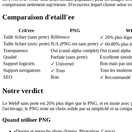
compression nettement sup'erieure. D'ecouvrez lequel choisir selon vo
Comparaison d'etaill'ee
Crit'ere
PNG
W
Taille fichier (sans perte)
Référence
✓
26% plus lége
Taille fichier (avec perte)
N/A (PNG est sans perte)
✓
60-80% plus l
Transparence
Oui (canal alpha complet)
Oui (canal alpha
Qualité
Parfaite (sans perte)
Excellente (modes
Support logiciels
Bon mais pas uni
✓
Universel
Support navigateurs
Tous les modern
✓
Tous
SEO
Bon
✓
Recommandé 
Notre verdict
Le WebP sans perte est 26% plus léger que le PNG, et en mode avec per
l'archivage, le PNG reste un choix solide par sa simplicité et sa compati
Quand utiliser
PNG
•
Design et retouche photo (Figma, Photoshop, Canva)