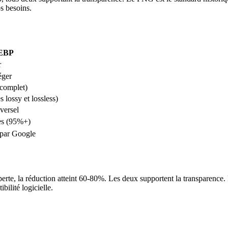
s besoins.
EBP
r
éger
 complet)
 lossy et lossless)
versel
es (95%+)
par Google
te, la réduction atteint 60-80%. Les deux supportent la transparence. P
bilité logicielle.