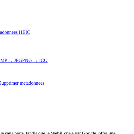
adonnees HEIC
MP → JPG
PNG → ICO
Supprimer metadonnees
 sans perte, tandis que le WebP, cr'e'e par Google, offre une