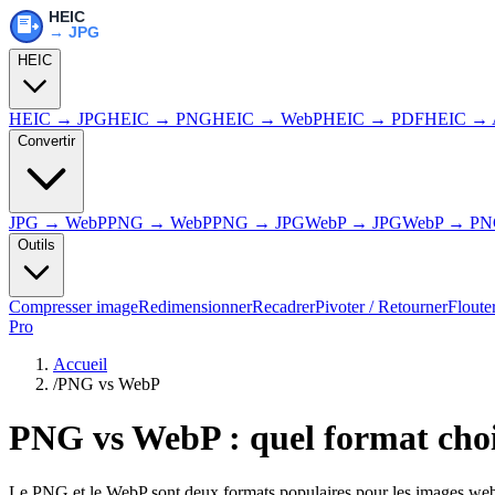
HEIC
HEIC → JPG
HEIC → PNG
HEIC → WebP
HEIC → PDF
HEIC → 
Convertir
JPG → WebP
PNG → WebP
PNG → JPG
WebP → JPG
WebP → P
Outils
Compresser image
Redimensionner
Recadrer
Pivoter / Retourner
Floute
Pro
Accueil
/
PNG vs WebP
PNG vs WebP : quel format choi
Le PNG et le WebP sont deux formats populaires pour les images web, t