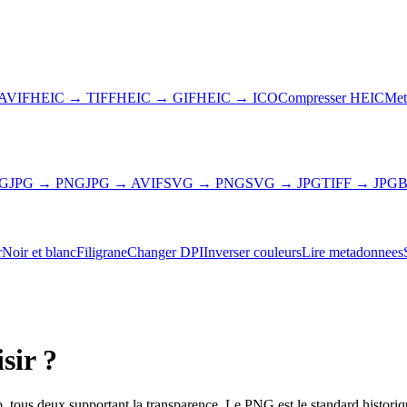
AVIF
HEIC → TIFF
HEIC → GIF
HEIC → ICO
Compresser HEIC
Met
NG
JPG → PNG
JPG → AVIF
SVG → PNG
SVG → JPG
TIFF → JPG
B
r
Noir et blanc
Filigrane
Changer DPI
Inverser couleurs
Lire metadonnees
sir ?
ous deux supportant la transparence. Le PNG est le standard historique