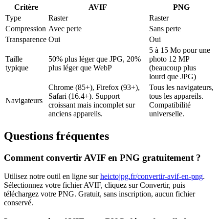
Critère
AVIF
PNG
Type
Raster
Raster
Compression
Avec perte
Sans perte
Transparence
Oui
Oui
5 à 15 Mo pour une
Taille
50% plus léger que JPG, 20%
photo 12 MP
typique
plus léger que WebP
(beaucoup plus
lourd que JPG)
Chrome (85+), Firefox (93+),
Tous les navigateurs,
Safari (16.4+). Support
tous les appareils.
Navigateurs
croissant mais incomplet sur
Compatibilité
anciens appareils.
universelle.
Questions fréquentes
Comment convertir
AVIF
en
PNG
gratuitement ?
Utilisez notre outil en ligne sur
heictojpg.fr
/convertir-avif-en-png
.
Sélectionnez votre fichier
AVIF
, cliquez sur Convertir, puis
téléchargez votre
PNG
. Gratuit, sans inscription, aucun fichier
conservé.