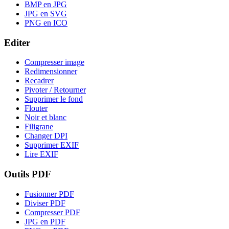
BMP en JPG
JPG en SVG
PNG en ICO
Editer
Compresser image
Redimensionner
Recadrer
Pivoter / Retourner
Supprimer le fond
Flouter
Noir et blanc
Filigrane
Changer DPI
Supprimer EXIF
Lire EXIF
Outils PDF
Fusionner PDF
Diviser PDF
Compresser PDF
JPG en PDF