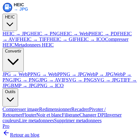
HEIC
HEIC → JPG
HEIC → PNG
HEIC → WebP
HEIC → PDF
HEIC
→ AVIF
HEIC → TIFF
HEIC → GIF
HEIC → ICO
Compresser
HEIC
Metadonnees HEIC
Convertir
JPG → WebP
PNG → WebP
PNG → JPG
WebP → JPG
WebP →
PNG
JPG → PNG
JPG → AVIF
SVG → PNG
SVG → JPG
TIFF →
JPG
BMP → JPG
PNG → ICO
Outils
Compresser image
Redimensionner
Recadrer
Pivoter /
Retourner
Flouter
Noir et blanc
Filigrane
Changer DPI
Inverser
couleurs
Lire metadonnees
Supprimer metadonnees
Pro
Retour au blog