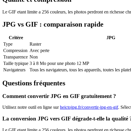
Le GIF etant limite a 256 couleurs, les photos perdront en richesse 
JPG
vs
GIF
: comparaison rapide
Critère
JPG
Type
Raster
Compression
Avec perte
Transparence
Non
Taille typique
3 à 8 Mo pour une photo 12 MP
Navigateurs
Tous les navigateurs, tous les appareils, toutes les plat
Questions fréquentes
Comment convertir
JPG
en
GIF
gratuitement ?
Utilisez notre outil en ligne sur
heictojpg.fr
/convertir-jpg-en-gif
. Sélec
La conversion
JPG
vers
GIF
dégrade-t-elle la qualité 
Le GIF etant limite a 256 couleurs, les photos perdront en richesse 