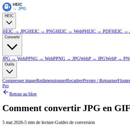
HEIC
HEIC → JPG
HEIC → PNG
HEIC → WebP
HEIC → PDF
HEIC → 
Convertir
JPG → WebP
PNG → WebP
PNG → JPG
WebP → JPG
WebP → P
Outils
Compresser image
Redimensionner
Recadrer
Pivoter / Retourner
Floute
Pro
Retour au blog
Comment convertir JPG en GIF 
5 mai 2026
-
5 min
de lecture
-
Guides de conversion