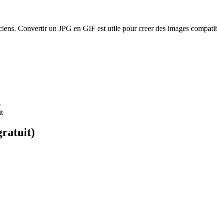
iens. Convertir un JPG en GIF est utile pour creer des images compatibl
s
t
gratuit)