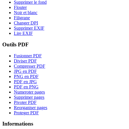
Supprimer le fond
Flouter
Noir et blanc
Filigrane
Changer DPI
Supprimer EXIF
Lire EXIF
Outils PDF
Fusionner PDF
Diviser PDF
Compresser PDF
JPG en PDF
PNG en PDF
PDF en JPG
PDF en PNG
Numeroter pages
Supprimer pages
Pivoter PDF
Reorganiser pages
Proteger PDF
Informations