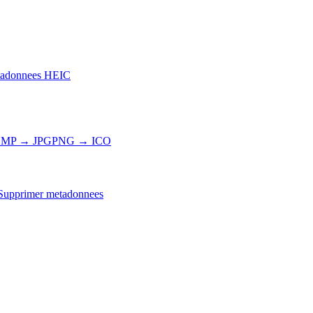
adonnees HEIC
MP → JPG
PNG → ICO
Supprimer metadonnees