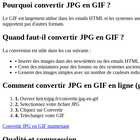
Pourquoi convertir
JPG
en
GIF
?
Le GIF est largement utilise dans les emails HTML et les systemes anc
supportent pas d'autres formats.
Quand faut-il convertir
JPG
en
GIF
?
La conversion est utile dans les cas suivants :
•
Inserer des images dans des newsletters ou des emails HTML
•
Creer des miniatures pour des forums ou des systemes ancien
•
Generer des images simples avec un nombre de couleurs redui
Comment convertir
JPG
en
GIF
en ligne (
1
.
Ouvrez heictojpg.fr/convertir-jpg-en-gif
2
.
Selectionnez votre fichier JPG
3
.
Cliquez sur Convertir
4
.
Telechargez votre GIF
Convertir
JPG
en
GIF
maintenant
Qualité et compression