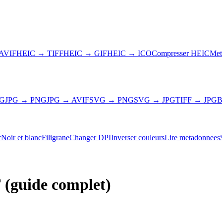
AVIF
HEIC → TIFF
HEIC → GIF
HEIC → ICO
Compresser HEIC
Met
NG
JPG → PNG
JPG → AVIF
SVG → PNG
SVG → JPG
TIFF → JPG
B
r
Noir et blanc
Filigrane
Changer DPI
Inverser couleurs
Lire metadonnees
(guide complet)