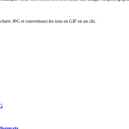
ichiers
JPG
et convertissez-les tous en
GIF
en un clic.
VG
 formats