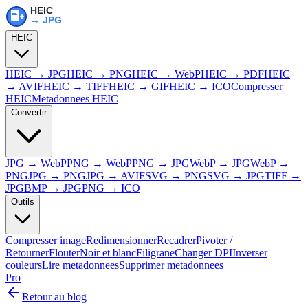
HEIC
HEIC → JPG
HEIC → PNG
HEIC → WebP
HEIC → PDF
HEIC
→ AVIF
HEIC → TIFF
HEIC → GIF
HEIC → ICO
Compresser
HEIC
Metadonnees HEIC
Convertir
JPG → WebP
PNG → WebP
PNG → JPG
WebP → JPG
WebP →
PNG
JPG → PNG
JPG → AVIF
SVG → PNG
SVG → JPG
TIFF →
JPG
BMP → JPG
PNG → ICO
Outils
Compresser image
Redimensionner
Recadrer
Pivoter /
Retourner
Flouter
Noir et blanc
Filigrane
Changer DPI
Inverser
couleurs
Lire metadonnees
Supprimer metadonnees
Pro
Retour au blog