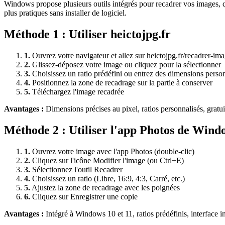
Windows propose plusieurs outils intégrés pour recadrer vos images, q
plus pratiques sans installer de logiciel.
Méthode
1
:
Utiliser heictojpg.fr
1
.
Ouvrez votre navigateur et allez sur heictojpg.fr/recadrer-im
2
.
Glissez-déposez votre image ou cliquez pour la sélectionner
3
.
Choisissez un ratio prédéfini ou entrez des dimensions perso
4
.
Positionnez la zone de recadrage sur la partie à conserver
5
.
Téléchargez l'image recadrée
Avantages :
Dimensions précises au pixel, ratios personnalisés, gratui
Méthode
2
:
Utiliser l'app Photos de Wind
1
.
Ouvrez votre image avec l'app Photos (double-clic)
2
.
Cliquez sur l'icône Modifier l'image (ou Ctrl+E)
3
.
Sélectionnez l'outil Recadrer
4
.
Choisissez un ratio (Libre, 16:9, 4:3, Carré, etc.)
5
.
Ajustez la zone de recadrage avec les poignées
6
.
Cliquez sur Enregistrer une copie
Avantages :
Intégré à Windows 10 et 11, ratios prédéfinis, interface in