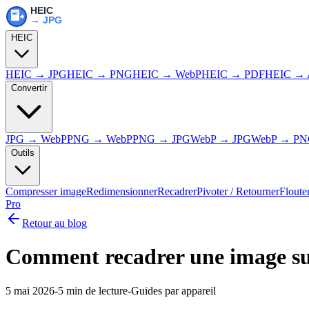
HEIC
HEIC → JPG
HEIC → PNG
HEIC → WebP
HEIC → PDF
HEIC → 
Convertir
JPG → WebP
PNG → WebP
PNG → JPG
WebP → JPG
WebP → P
Outils
Compresser image
Redimensionner
Recadrer
Pivoter / Retourner
Floute
Pro
Retour au blog
Comment recadrer une image su
5 mai 2026
-
5 min
de lecture
-
Guides par appareil