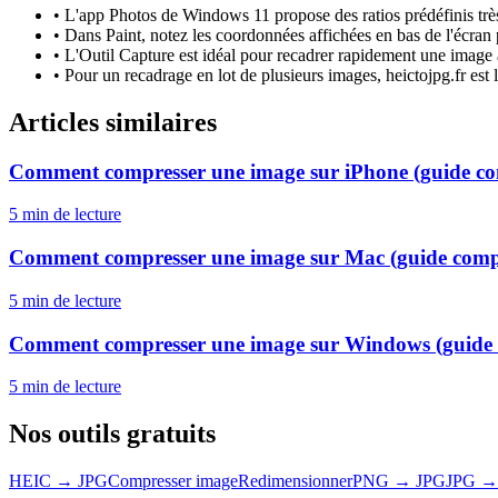
•
L'app Photos de Windows 11 propose des ratios prédéfinis très
•
Dans Paint, notez les coordonnées affichées en bas de l'écran p
•
L'Outil Capture est idéal pour recadrer rapidement une image a
•
Pour un recadrage en lot de plusieurs images, heictojpg.fr est l
Articles similaires
Comment compresser une image sur iPhone (guide co
5 min
de lecture
Comment compresser une image sur Mac (guide comp
5 min
de lecture
Comment compresser une image sur Windows (guide 
5 min
de lecture
Nos outils gratuits
HEIC → JPG
Compresser image
Redimensionner
PNG → JPG
JPG →