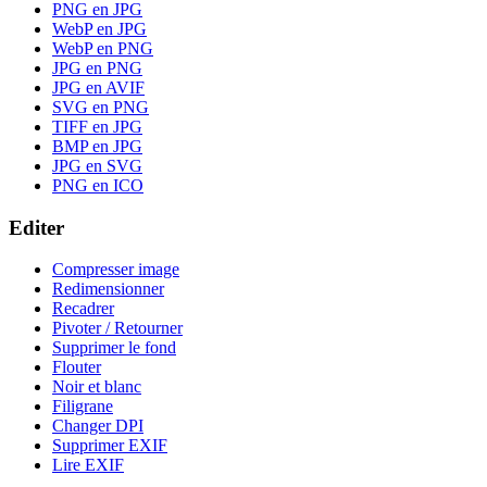
PNG en JPG
WebP en JPG
WebP en PNG
JPG en PNG
JPG en AVIF
SVG en PNG
TIFF en JPG
BMP en JPG
JPG en SVG
PNG en ICO
Editer
Compresser image
Redimensionner
Recadrer
Pivoter / Retourner
Supprimer le fond
Flouter
Noir et blanc
Filigrane
Changer DPI
Supprimer EXIF
Lire EXIF