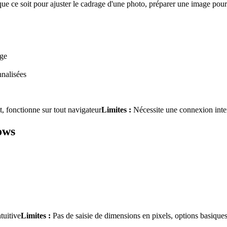
ue ce soit pour ajuster le cadrage d'une photo, préparer une image pour
age
nnalisées
t, fonctionne sur tout navigateur
Limites :
Nécessite une connexion inte
ows
tuitive
Limites :
Pas de saisie de dimensions en pixels, options basique