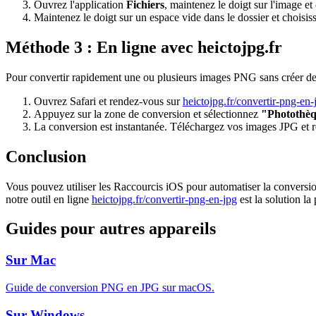
Ouvrez l'application
Fichiers
, maintenez le doigt sur l'image et
Maintenez le doigt sur un espace vide dans le dossier et choisi
Méthode 3 : En ligne avec heictojpg.fr
Pour convertir rapidement une ou plusieurs images PNG sans créer de r
Ouvrez Safari et rendez-vous sur
heictojpg.fr/convertir-png-en-
Appuyez sur la zone de conversion et sélectionnez
"Photothè
La conversion est instantanée. Téléchargez vos images JPG et r
Conclusion
Vous pouvez utiliser les Raccourcis iOS pour automatiser la conversi
notre outil en ligne
heictojpg.fr/convertir-png-en-jpg
est la solution la 
Guides pour autres appareils
Sur Mac
Guide de conversion PNG en JPG sur macOS.
Sur Windows