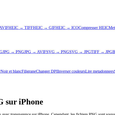
AVIF
HEIC → TIFF
HEIC → GIF
HEIC → ICO
Compresser HEIC
Met
NG
JPG → PNG
JPG → AVIF
SVG → PNG
SVG → JPG
TIFF → JPG
B
r
Noir et blanc
Filigrane
Changer DPI
Inverser couleurs
Lire metadonnees
 sur iPhone
es avec transparence sur iPhone. Cependant, les fichiers PNG sont souv