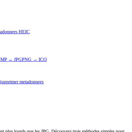
adonnees HEIC
MP → JPG
PNG → ICO
Supprimer metadonnees
ent plus lourds que les JPG. Découvrez trois méthodes simples pour