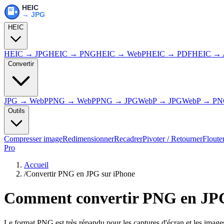
HEIC
HEIC → JPG
HEIC → PNG
HEIC → WebP
HEIC → PDF
HEIC → 
Convertir
JPG → WebP
PNG → WebP
PNG → JPG
WebP → JPG
WebP → P
Outils
Compresser image
Redimensionner
Recadrer
Pivoter / Retourner
Floute
Pro
Accueil
/
Convertir PNG en JPG sur iPhone
Comment convertir PNG en JPG
Le format PNG est très répandu pour les captures d'écran et les imag