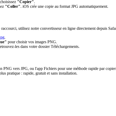
 choisissez
"Copier"
.
ssez
"Coller"
. iOS crée une copie au format JPG automatiquement.
accourci, utilisez notre convertisseur en ligne directement depuis Safar
jpg
.
que"
pour choisir vos images PNG.
etrouvez-les dans votre dossier Téléchargements.
on PNG vers JPG, ou l'app Fichiers pour une méthode rapide par copier-c
plus pratique : rapide, gratuit et sans installation.