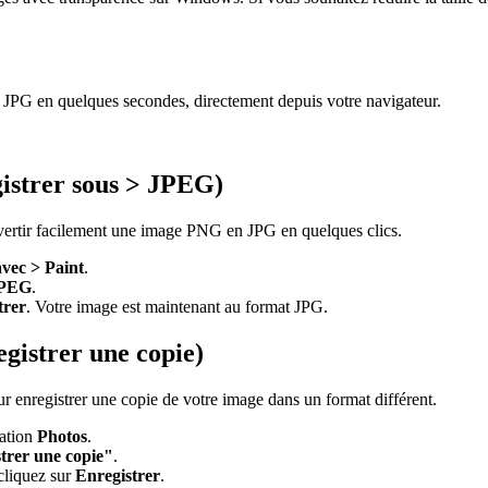
en JPG en quelques secondes, directement depuis votre navigateur.
gistrer sous > JPEG)
nvertir facilement une image PNG en JPG en quelques clics.
vec > Paint
.
 JPEG
.
trer
. Votre image est maintenant au format JPG.
gistrer une copie)
r enregistrer une copie de votre image dans un format différent.
cation
Photos
.
trer une copie"
.
cliquez sur
Enregistrer
.